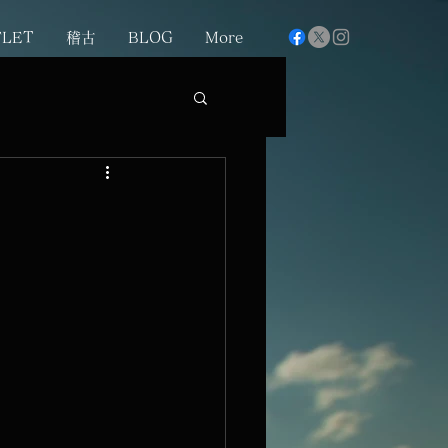
FLET
稽古
BLOG
More