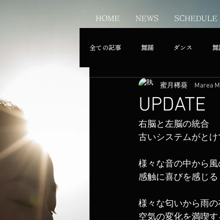
HOME
NEWS
SCHEDULE
全ての記事
舞踊
ダンス
舞
蜜月稀葵 Marea MI
UPDATE
右脳と左脳の統合
古いシステムがとけ
様々な音の中から風
感触に喜びを感じる
様々な匂いから雨の
空気の変化を満喫す