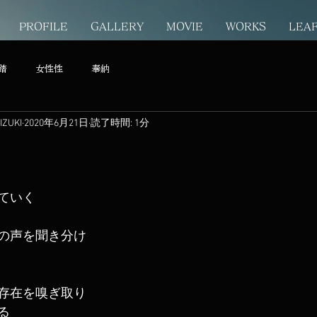
PROFILE
GALLERY
MOVIE
WORKS
LEA
踏
女性性
奉納
ZUKI
2020年6月21日
読了時間: 1分
ていく
の声を聞き分け
存在を嗅ぎ取り
る