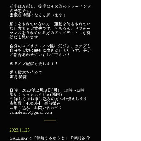
前半はお話し、後半はその為のトレーニング
の予定です。
素敵な時間になると思います！
踊りをされていない方、運動を何もされてい
ない方でも大丈夫です。もちろん、パフォー
マンスをされている方のアップデートにも有
効だと思います。
自分のスピリチュアル性に気づき、カラダと
自分を大切に幸せに生きたいという方、是非
ご都合あわせていらして下さい！
※ライブ配信も致します！
愛と敬意を込めて
蜜月 稀葵
日時：2023年12月18日(月) 10時〜12時
場所：カマレホウジュ(都内)
※詳しくはお申し込みの方へお伝えします
参加費：4000円 事前振込
お申し込み・お問い合わせ：
camale.info@gmail.com
​2023.11.25
GALLERYに「荒崎うみゆうど」「伊那谷 化