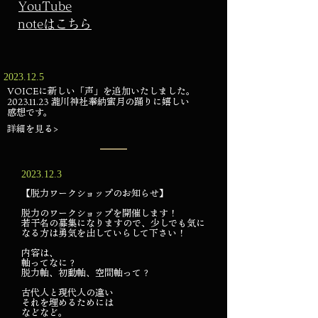
YouTube
noteはこちら
2023.12.5
VOICEに新しい「声」を追加いたしました。
2023.11.23 瀧川神社奉納蜜月の踊りに嬉しい
感想です。
詳細を見る>
​2023.12.3
【脱力ワークシ
ョップのお知らせ】
脱力のワークショップを開催します！
若干名の募集になりますので、少しでも気に
なる方は勇気を出していらして下さい！
内容は、
軸ってなに？
脱力軸、初動軸、空間軸って？
古代人と現代人の違い
それを埋めるためには
などなど。