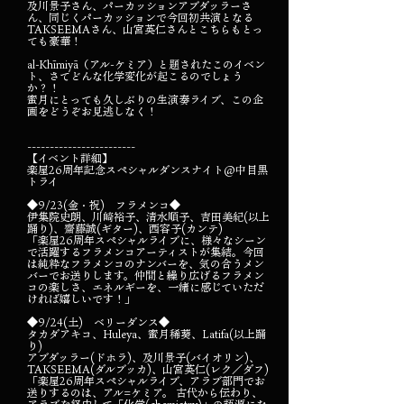
及川景子さん、パーカッションアブダッラーさ
ん、同じくパーカッションで今回初共演となる
TAKSEEMAさん、山宮英仁さんとこちらもとっ
ても豪華！
al-Khīmiyā（アル-ケミア）と題されたこのイベン
ト、さてどんな化学変化が起こるのでしょう
か？！
蜜月にとっても久しぶりの生演奏ライブ、この企
画をどうぞお見逃しなく！
------------------------
【イベント詳細】
楽屋26周年記念スペシャルダンスナイト@中目黒
トライ
◆9/23(金・祝) フラメンコ◆
伊集院史朗、川崎裕子、清水順子、吉田美紀(以上
踊り)、齋藤誠(ギター)、西容子(カンテ)
「楽屋26周年スペシャルライブに、様々なシーン
で活躍するフラメンコアーティストが集結。今回
は純粋なフラメンコのナンバーを、気の合うメン
バーでお送りします。仲間と繰り広げるフラメン
コの楽しさ、エネルギーを、一緒に感じていただ
ければ嬉しいです！」
◆9/24(土) ベリーダンス◆
タカダアキコ、Huleya、蜜月稀葵、Latifa(以上踊
り)
アブダッラー(ドホラ)、及川景子(バイオリン)、
TAKSEEMA(ダルブッカ)、山宮英仁(レク／ダフ)
「楽屋26周年スペシャルライブ、アラブ部門でお
送りするのは、アル=ケミア。 古代から伝わり、