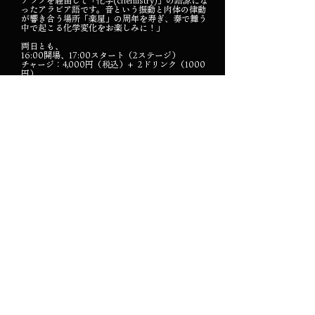
アラブを経由して「化学(chemistry)」の語源にな
ったアラビア語です。音という振動と肉体の律動
が響き合う場所「楽屋」の周年を寿ぎ、奏で舞う
中で起こる化学変化をお楽しみに！」
両日とも、
16:00開場、17:00スタート（2ステージ）
チャージ：4,000円（税込）+ 2ドリンク（1000
円）
＊お食事もありますので、開演30分前までにお越
しください。
＊ご予約は、studiorakuya@gmail.com まで、ご
予約日、お名前、人数、電話番号を明記し、お申
し込みください。不明な点は、増茂光夫（ましも
みつお）090-8058-2819 まで。
------------------------