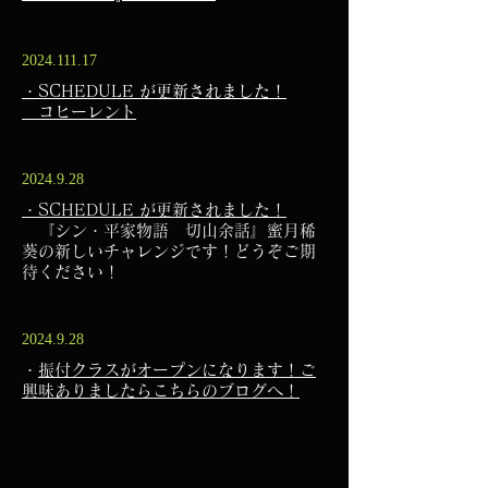
2024.111.17
・SCHEDULE が更新されました！​
​ コヒーレント
2024.9.28
・SCHEDULE が更新されました！​
『シン・平家物語 切山余話』蜜月稀
葵の新しいチャレンジです！どうぞご期
待ください！
2024.9.28
・
振付クラスがオープンになります！ご
興味ありましたらこちらのブログへ！