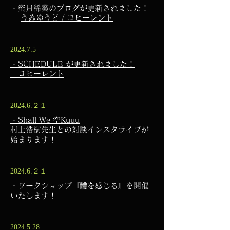
・蜜月稀葵のブログが更新されました！
​
うみゆうど / コヒーレント
2024.7.5
・SCHEDULE が更新されました！
​
コヒーレント
2024.6.２１
・Shall We 空Kuuu
村上浩樹先生との対談インスタライブが
始まります！
2024.6.２１
・ワークショップ『體を感じる』を開催
いたします！
2024.5.28