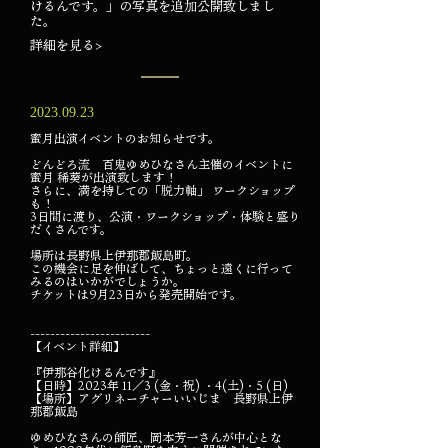
けるんです。」の写真を追加公開致しまし
た。
詳細を見る>
2023.09.23
蜜月出演イベントのお知らせです。
どんどろ流 百鬼ゆめひなさん主催のイベントに
蜜月 稀葵が出演致します！
さらに、満を持しての「脱力軸」 ワークショップ
も！
3日間に渡り、公演・ワークショップ・体験と盛り
だくさんです。
場所は長野県上伊那郡飯島町。
この機会に足を伸ばして、ちょっと遠くに行って
みるのはいかがでしょうか。
チケットは9月23日から発売開始です。
-------------------
-----
【イベント詳細】
『伊那谷化けるんです』
【日時】2023年 11／3 (金・祝) ・4(土)・5 (日)
【場所】アグリネーチャーいいじま 長野県上伊
那郡飯島
ゆめひなさんの師匠、岡本芳一さんが中心とな