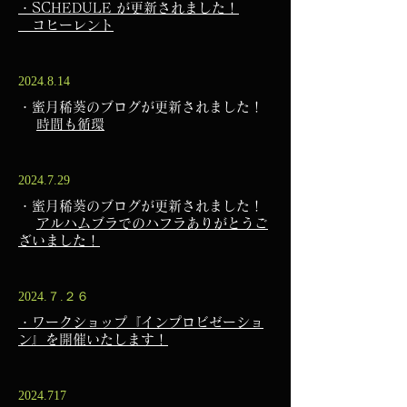
・SCHEDULE が更新されました！​
​ コヒーレント
2024.8.14
・蜜月稀葵のブログが更新されました！
​
時間も循環
2024.7.29
・蜜月稀葵のブログが更新されました！
​
アルハムブラでのハフラありがとうご
ざいました！
2024.７.２６
・ワークショップ『インプロビゼーショ
ン』を開催いたします！
2024.717