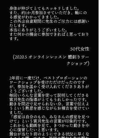
身体が伸びてとてもスッキリしました。
また、約1か月参加させていただき、軸にの
る感覚がわかってきました。
この外出自粛期間に先生のご尽力には感謝い
たします。
本当にありがとうございました。
また何かの機会に参加できればと思っており
ます。
50代女性
(2020.5 オンラインレッスン 體創りワー
クショップ)
2年前に一度だけ、ベストプロポーションの
ワークショップを受けただけだったのです
が、参加を温かく受け入れてくださりありが
とうございました。
毎回いろんな言葉を使って説明してくださる
蜜月先生の指導がとてもうれしかったです。
動きを間近で見せられない分、言葉で伝えよ
うという熱意を感じながらお稽古を受けてい
ました。
「感覚は自分のもの、みなさんの感覚を見つ
けて」という蜜月先生の言葉が印象的です。
これからも動画を見て、きつかった動きを中
心に復習したいと思います。
舞台が当たり前のようにできる状況に早くな