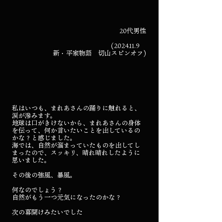
20代男性
(2024.11.9
新・平家物語 切山スピンオフ)
私はいつも、まれあさんの踊りに触れると、
涙が滲みます。
地球は口がきけないから、まれあさんの身体
を伝って、何か言いたいことを出しているの
かな？と感じました。
海では、自然が溜まっていたものを出してし
まったので、スッキリ、晴れ晴れしたように
思いました。
その後の強風、暴風。
何なのでしょう？
自然がもう一つ元気になったのかな？
次の幕開けみたいでした