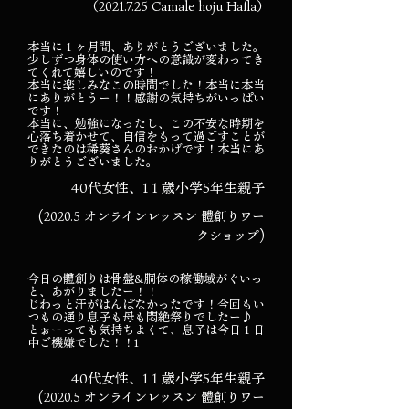
（2021.7.25 Camale hoju Hafla）
本当に１ヶ月間、ありがとうございました。
少しずつ身体の使い方への意識が変わってき
てくれて嬉しいのです！
本当に楽しみなこの時間でした！本当に本当
にありがとうー！！感謝の気持ちがいっぱい
です！
本当に、勉強になったし、この不安な時期を
心落ち着かせて、自信をもって過ごすことが
できたのは稀葵さんのおかげです！本当にあ
りがとうございました。
40代女性、1１歳小学5年生親子
(2020.5 オンラインレッスン 體創りワー
クショップ)
今日の體創りは骨盤&胴体の稼働域がぐいっ
と、あがりましたー！！
じわっと汗がはんぱなかったです！今回もい
つもの通り息子も母も悶絶祭りでしたー♪
とぉーっても気持ちよくて、息子は今日１日
中ご機嫌でした！！1
40代女性、1１歳小学5年生親子
(2020.5 オンラインレッスン 體創りワー