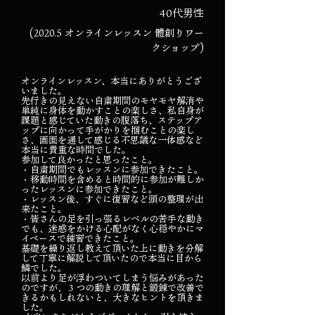
40代男性
(2020.5 オンラインレッスン 體創りワー
クショップ)
オンラインレッスン、本当にありがとうござ
いました。
先行きの見えない自粛期間のモヤモヤ解消や
単純に身体を動かすことの楽しさ、私自身が
課題と感じていた動きの腹落ち、ステップア
ップに向かって手がかりを掴むことの楽し
さ、画面を通して感じる不思議な一体感など
本当に貴重な時間でした。
参加して良かったと思ったこと。
・自粛期間でもレッスンに参加できたこと。
・移動時間を含めると時間的に参加が難しか
ったレッスンに参加できたこと。
・レッスン後、すぐに復習など頭の整理が出
来たこと。
・皆さんの足を引っ張るレベルの苦手な動き
でも、迷惑をかける心配がなく心穏やかにマ
イペースで練習できたこと。
基礎を繰り返し教えて頂いた上に動きを分解
して丁寧に解説して頂いたので本当に目から
鱗でした。
以前より足が浮わついてしまう悩みがあった
のですが、３つの動きの理解と鍛錬で改善で
きるかもしれないと、大きなヒントを頂きま
した。