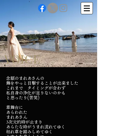
VOICE
念願のまれあさんの
舞をやっと目撃することが出来ました
これまで タイミングが合わず
私自身の浄化が足りないのかも
と思ったり(苦笑)
草舞台に
あらわれた
まれあさん
3次元的時が止まり
あらたな時がうまれ流れてゆく
枯れ草を踏みしめてゆく