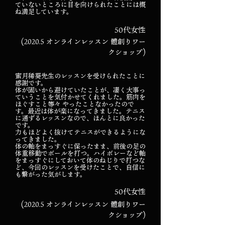
ていないところに目を向けられたことには概
ね満足しています。
50代女性
(2020.5 オンラインレッスン 體創りワー
クショップ)
蜜月稀葵先生のレッスンを受けられたことに
感謝です。
体が固いから避けていたことが、凄く大事っ
ていうことを気付かせてくれました。筋肉を
ほぐすこと等々 やったことなかったので
す。最近は体が楽になってきました。テニス
に通ずるレッスンなので、ほんとに良かった
です。
力もほどよく抜けてテニスができるようにな
ってきました。
体の軸をまっすぐに保ったまま、前後の足の
体重移動でボールを打つ。ハイボレーなど軸
をまっすぐにしておいて体のねじりで打つな
ど、今回のレッスンを受けたことで、自信に
も繋がった気がします。
50代女性
(2020.5 オンラインレッスン 體創りワー
クショップ)