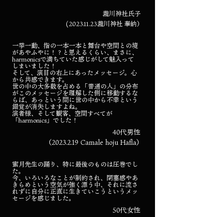
瀧川神社氏子
(2023.11.23
瀧川神社 奉納）
一挙一動、指の一本一本と舞台や空間との境
があやふやに！？と思えるくらい、まさに、
harmonicsで満ちていた感じがして魅入って
しまいました！
そして、演目の右上にあったメッセージ。心
から共感できます。
世の中の大多数を占める「普通の人」の分布
がこのメッセージを理解した側に移動するな
らば、あっという間に世の中から不幸という
錯覚が消失しますよね。
演者様、そして観客、空間すべてが
「harmonics」でした！
40代男性
（2023.2.19 Camale hoju Hafla）
蜜月先生の踊り、特に最後のものは圧巻でし
た。
今、いろいろなことが制約され、閉塞感やあ
きらめという空気が強く漂う中、それに流さ
れずに自分に正直に生きていこうというメッ
セージを感じました。
50代女性