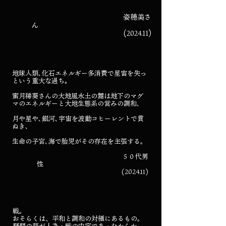
姿穂美さ
ん
(2024.11)
地球人類､化石エネルギー多消費で星宙を失っ
という重大な過ち｡
蜜月稀葵さんの大地風水土の舞は地下のマグ
マのエネルギーと大地生態系の営みの調和､
月や星や､銀河､宇宙を波動コヒーレントで貫
ぬき､
生命の子宮､海で胎児がその存在を主張する。
５０代男
性
(2024.11)
戦。
おそらくは、平和と調和の対極にあるもの。