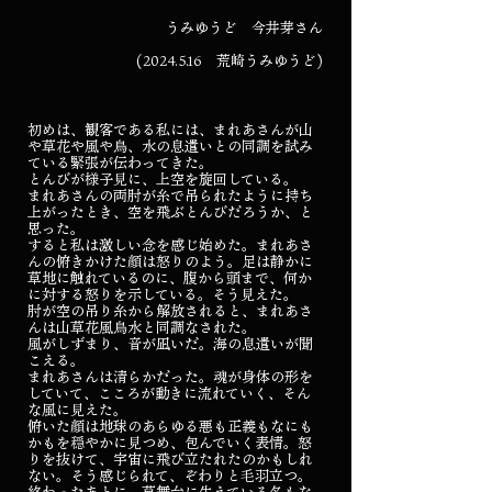
うみゆうど 今井芽さん
(2024.5.16
荒崎うみゆうど)
初めは、観客である私には、まれあさんが山
や草花や風や鳥、水の息遣いとの同調を試み
ている緊張が伝わってきた。
とんびが様子見に、上空を旋回している。
まれあさんの両肘が糸で吊られたように持ち
上がったとき、空を飛ぶとんびだろうか、と
思った。
すると私は激しい念を感じ始めた。まれあさ
んの俯きかけた顔は怒りのよう。足は静かに
草地に触れているのに、腹から頭まで、何か
に対する怒りを示している。そう見えた。
肘が空の吊り糸から解放されると、まれあさ
んは山草花風鳥水と同調なされた。
風がしずまり、音が凪いだ。海の息遣いが聞
こえる。
まれあさんは清らかだった。魂が身体の形を
していて、こころが動きに流れていく、そん
な風に見えた。
俯いた顔は地球のあらゆる悪も正義もなにも
かもを穏やかに見つめ、包んでいく表情。怒
りを抜けて、宇宙に飛び立たれたのかもしれ
ない。そう感じられて、ぞわりと毛羽立つ。