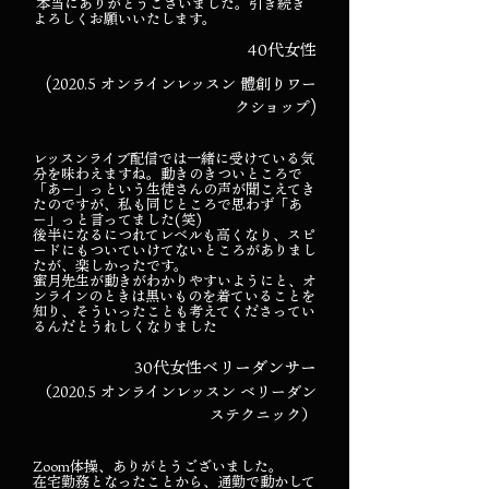
本当にありがとうございました。引き続き
よろしくお願いいたします。
40代女性
(2020.5 オンラインレッスン 體創りワー
クショップ)
レッスンライブ配信では一緒に受けている気
分を味わえますね。動きのきついところで
「あー」っという生徒さんの声が聞こえてき
たのですが、私も同じところで思わず「あ
ー」っと言ってました(笑)
後半になるにつれてレベルも高くなり、スピ
ードにもついていけてないところがありまし
たが、楽しかったです。
蜜月先生が動きがわかりやすいようにと、オ
ンラインのときは黒いものを着ていることを
知り、そういったことも考えてくださってい
るんだとうれしくなりました
30代女性ベリーダンサー
（2020.5 オンラインレッスン ベリーダン
ステクニック）
Zoom体操、ありがとうございました。
在宅勤務となったことから、通勤で動かして