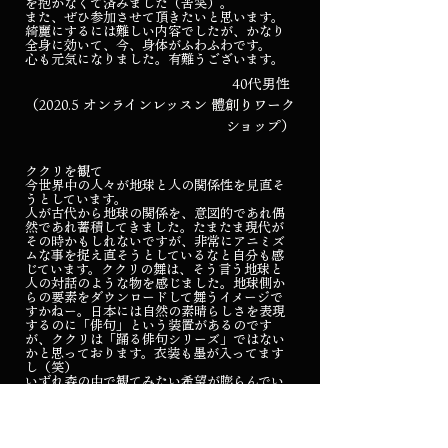
を抱かなくて済みました（苦笑）。
また、ぜひ参加させて頂きたいと思います。
綺麗にするには難しい内容でしたが、かなり
全身に効いて、今、身体がふわふわです。
心も元気になりました。有難うございます。
40代男性
（2020.5 オンラインレッスン 體創りワーク
ショップ）
ククリを観て
今世界中の人々が地球と人の関係性を見直そ
うとしています。
人が古代から地球の関係を、意図的であれ偶
然であれ蓄積してきました。たまたま現代が
その時かもしれないですが、非常にアニミズ
ムな事を捉え直そうとしているなと自分も感
じています。ククリの舞は、そう言う地球と
人の対話のような物を感じました。地球側か
らの要素をダウンロードして舞うイメージで
すかねー。日本には自然の素晴らしさを表現
するのに「俳句」という装置があるのです
が、ククリは「踊る俳句シリーズ」ではない
かと思っております。衣装も墨が入ってます
し（笑）
いずれ森の中で観てみたい希望が膨らんでい
ます。後、大事な事はククリの舞から地球の
持つ「力強さと優しさ」を染みるように感じ
た事です。今も思い出します。特に導入部
分。次の展開も楽しみです。是非シリーズ化