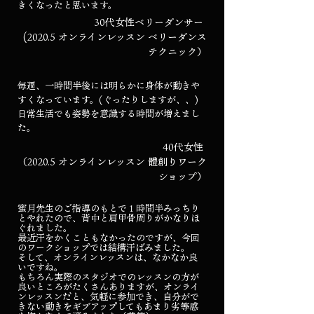
きくなったと思います。
30代女性ベリーダンサー
(2020.5 オンラインレッスン ベリーダンス
テクニック）
毎週、一時間半後には明らかに身体が動きや
すくなっています。(ぐったりしますが、、)
日常生活でも姿勢を意識する時間が増えまし
た。
40代女性
（2020.5 オンラインレッスン 體創りワーク
ショップ）
蜜月先生のご指導のもとで１時間半みっちり
とやれたので、背中と肩甲骨周りがかなりほ
ぐれました。
最近汗をかくこともなかったのですが、今回
のワークショップでは結構汗ばみました。
そして、オンラインレッスンは、なかなか良
いですね。
もちろん実際のスタジオでのレッスンの方が
良いところがたくさんありますが、オンライ
ンレッスンだと、気軽に参加でき、自分がで
きない動きをギブアップしてもあまり劣等感