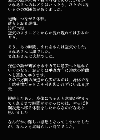
琵琶の語が人為•戦の内容であったからか、
まれあさんのおどりはいっそう、ひとではな
いものの雰囲気がありました。
地軸につながる体幹。
透きとおる表情。
波打つ指。
空気のようにどこからか流れ現れては去るお
どり。
そう、あの時間、まれあさんは空気でした。
まれあさんは海でした。
まれあさんは大地でした。
琵琶の語が観客を水平方向に過去へと連れて
いくのなら、おどりは垂直方向に地球の俯瞰
へと連れてゆきます。
その二方向の推進から広がるのは、身体でな
く感受性だからこそ引き裂かれずにいれる次
元。
観終えたあと、身体にちゃんと意識が留まっ
てくれるまで時間がかかったのは、やっぱり
別次元へ移る体験をしたからなのだなあと、
思いました️
なんだか小難しい感想となってしまいました
が、なんとも素晴らしい時間でした。