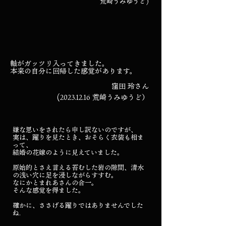
荒崎うみゆうど)
軸がガッツリ入ってきました。
本来の自分に回帰した感覚があります。
窪田 玲さん
(2023.12.16
荒崎うみゆうど）
嫌な思いをされたら申し訳ないのですが、
実は、躍りを見たとき、おそらく衣装も相ま
って、
結婚の花嫁のように見えていました。
原始的とさえ言える苔むした岩の隙間、清水
の浅い穴に足を浸しながらすすむ。
なにかとまれあさんの合一。
そんな感覚を得ました。
確かに、ささげる躍りではありませんでした
ね.