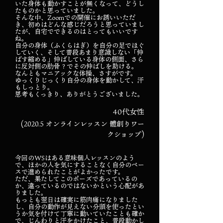
いた身体も動かすことが無くなって、どうし
たものかと思っていました。
そんな中、Zoomでの開催にお誘いいただ
き、初めはどんな感じだろうと思っていまし
たが、自宅でできるのはとってもいいです
ね。
自分の身体（ふくらはぎ）を自分の足でほぐ
していく、そして普段あまり意識しない「伸
ばす縮める」伸ばしている身体の側面、さら
に反対側の肋骨？でその伸ばしを助ける。
なんともマニアックな体操、さすがです。
ゆっくりじっくり自分の身体を動かして、汗
もしっとり。
思考もくっきり、ありがとうございました。
40代女性
(2020.5 オンラインレッスン 體創りワー
クショップ)
今回のWSはある意味個人レッスンのよう
で、ほかの人を気にすることなく自分のペー
スで進められたことがよかったです。
ただ、果たしてこのポーズであっているの
か、違っているのではないかという心配があ
りました。
もっとも翌日は確実に筋肉痛になりました
し、自分の動作が見えない分頭を使ったとい
うか気を付けて丁寧に動いていたことも確か
で、じんわりと汗をかけたこと、普段動かし