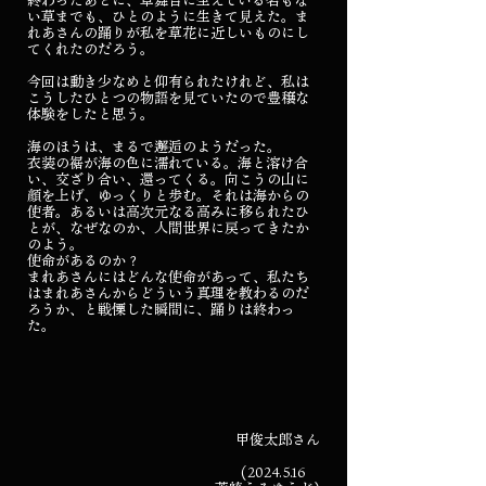
終わったあとに、草舞台に生えている名もな
い草までも、ひとのように生きて見えた。ま
れあさんの踊りが私を草花に近しいものにし
てくれたのだろう。
今回は動き少なめと仰有られたけれど、私は
こうしたひとつの物語を見ていたので豊穣な
体験をしたと思う。
海のほうは、まるで邂逅のようだった。
衣装の裾が海の色に濡れている。海と溶け合
い、交ざり合い、還ってくる。向こうの山に
顔を上げ、ゆっくりと歩む。それは海からの
使者。あるいは高次元なる高みに移られたひ
とが、なぜなのか、人間世界に戻ってきたか
のよう。
使命があるのか？
まれあさんにはどんな使命があって、私たち
はまれあさんからどういう真理を教わるのだ
ろうか、と戦慄した瞬間に、踊りは終わっ
た。
甲俊太郎さん
(2024.5.16