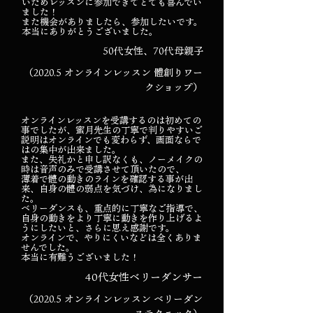
いためレッスンに参加できてとても喜んでい
ました！
また機会がありましたら、参加したいです。
本当にありがとうございました。
50代女性、70代母親子
（2020.5 オンラインレッスン 體創りワー
クショップ）
オンラインレッスンを受講するのは初めての
事でしたが、蜜月先生の丁寧で判りやすいご
説明はオンラインでも変わらず、画面ならで
はの集中が出来ました。
また、失礼かと申し訳なくも、ノーメイクの
時は音声のみで受講させて頂いたので、
薄着で體の動きのラインを確認する事が出
来、自身の體の弱点を気づけ、為になりまし
た。
ベリーダンスも、重点的に丁寧なご指導で、
自身の動きをより丁寧に動きを作り上げるよ
うにしたいと、さらに思え感謝です。
オンラインで、やりにくいなどは全くありま
せんでした。
本当に有難うございました！
40代女性ベリーダンサー
（2020.5 オンラインレッスン ベリーダン