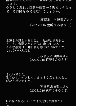
します。
やさしく触れて自然や精霊から教えてもらっ
ている舞踏なのではないでしょうか。
版画家 名嶋憲児さん
(2023.12.16
荒崎うみゆうど）
水源とお話しするには、「私が私であるこ
と」と、昔聞いたのを思い出しました。
そんな感覚は、昨日私も感じはじめました。
これでいいんだと
うみゆうど 今井芽さん
(2023.12.16
荒崎うみゆうど）
きれいでした。
柔らかく、やさしく、まっすぐ立てる人なの
だなと思いました。
写真家 池田敬太さん
(2023.12.16
荒崎うみゆうど）
あの場に相応しいとても幻想的な踊りでし
た。