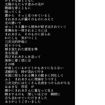
かすかな音とともに
太陽のもたらす恵みの光が
微細な音とともに
降ってくる
叢から そっと見つめていると
まれあさんが繭そのものにみえて
光の誘いで
ゆっくりと繭から絹糸が紡ぎ出されていく
草舞台を一周されるころには
まれあさん そのものに戻られ
わたしも 気がつくと
三次元的呼吸に
戻りつつも
解き放たれた感覚を得
急な坂道
再びまれあさんを追って
海岸に着く頃には
その時
呼吸しているかどうかもあてにならない
流動的な 時が流れて行き
水面に照らされる輝きの動きに同化して
ふと まれあさんに視線をうつすと
三次元的にはたくさん名前をつけられがちな
おおきな 存在 が
確かにまれあさんに重なって見え
瞬きするのも 惜しいほどの 瞬間に
立ち会わせていただきました
ありがとうございました