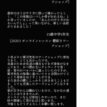
クショップ)
最初のほうはやり方に困って痛かったらし
く、「この体操はいつしか骨がおれるね」と
か言っていましたが、「あんたのやり方がわ
るいんでしょ」って笑いながら、新しい会話
がうまれました！
13歳中学1年生
(2020.5 オンラインレッスン 體創りワー
クショップ)
３年ぶりに蜜月先生のワークショップに参加
できて、とても良かったです。
自粛のため合気道の稽古もできず身体がなま
っており、かつ慣れないテレワークで首・
肩・背中がバキバキに凝っていたのですが、
蜜月先生の指導に基づいて９０分間かけてじ
っくり身体をほぐすことができ、
また自分の體にしっかりと向き合うこともで
き、とても充実したワークショップとなりま
した。
家が王子からは離れているので、なかなか通
うことはできませんが、
オンラインならば参加しやすいので、また
時々開催して頂ければと思います。
今後ともどうぞよろしくお願い致します。