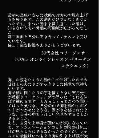
ステクニック）
最初の長座になった状態で片方のお尻を上げ
るを繰り返す、この動きだけでかなりきつか
ったです。きつい動きを繰り返しした後は、
知らないうちに骨盤の可動域が広がってまし
た。
毎回画面と自分に向き合ってレッスンを受け
ています。
毎回丁寧な指導をありがとうございます。
30代女性ベリーダンサー
（2020.5 オンラインレッスン ベリーダン
ステクニック）
胸、お腹をたくさん動かして伸ばしたので今
日はそのあたりがすっきりした感覚で気持ち
いいです。
胸で横に倒した八の字を描くときに蜜月先生
が體創りワークショップで行った「これも伸
ばす縮めるです」とおっしゃってたのを聞い
てはっと気づき、自分の中で胸を動かすポイ
ントがつかめたような、繋がりを感じれたよ
うな、自分の中でうれしい発見をすることが
できました。
あと、自分で上半身が固いのが気になってい
て、アンジュレーションのときの胸の引き上
げが思うようにできなかったのですが、レッ
スンの最後はいつもより胸の引き上げ幅が大