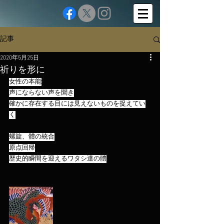
記事
2020年5月25日
祈りを形に
女性の本能
声にならない声を聞き
確かに存在する目には見えないものを捉えてい
く
螺旋、體の統合
原点回帰
歴史的瞬間を迎えるワタシ達の體