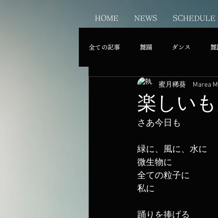
HOME
NEWS
SCHEDULE
全ての記事
舞踊
ダンス
舞
蜜月稀葵 Marea MI
楽しいも
さあ今日も
緑に、風に、水に
微生物に
全ての粒子に
私に
踊りを捧げる