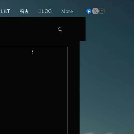
FLET
稽古
BLOG
More