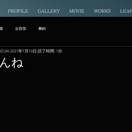
PROFILE
GALLERY
MOVIE
WORKS
LEA
踏
女性性
奉納
ZUKI
2021年7月10日
読了時間: 1分
んね