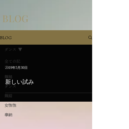
BLOG
BLOG
ダンス
全ての記
事
2019年5月30日
舞踊
新しい試み
ダンス
舞踏
女性性
奉納