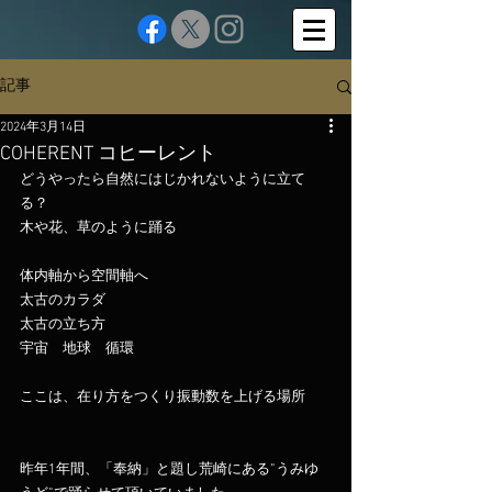
記事
2024年3月14日
COHERENT コヒーレント
どうやったら自然にはじかれないように立て
る？
木や花、草のように踊る
体内軸から空間軸へ
太古のカラダ
太古の立ち方
宇宙　地球　循環
ここは、在り方をつくり振動数を上げる場所
昨年1年間、「奉納」と題し荒崎にある”うみゆ