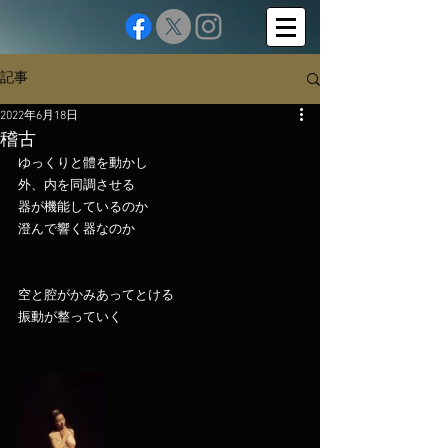
記事
2022年6月18日
稽古
ゆっくりと體を動かし
外、内を同調させる
器が機能しているのか
澄んで響く器なのか
空と腔がかみあってとける
振動が整っていく