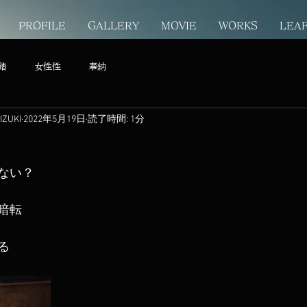
PROFILE
GALLERY
MOVIE
WORKS
LEA
踏
女性性
奉納
ZUKI
2022年5月19日
読了時間: 1分
ない？
暗転
る