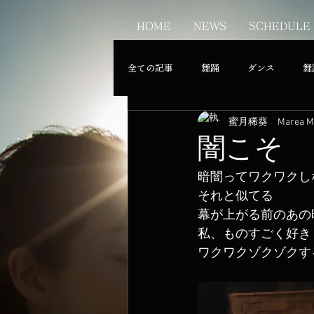
HOME
NEWS
SCHEDULE
全ての記事
舞踊
ダンス
舞
蜜月稀葵 Marea MI
闇こそ
暗闇ってワクワクし
それと似てる
幕が上がる前のあの
私、ものすごく好き
ワクワクゾクゾクす