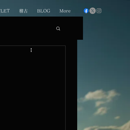
FLET
稽古
BLOG
More