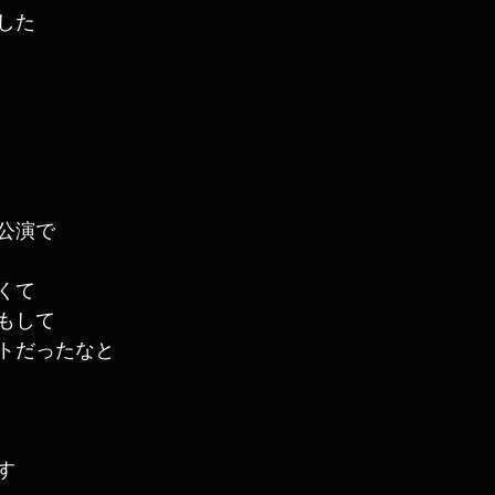
した
公演で
くて
もして
トだったなと
す