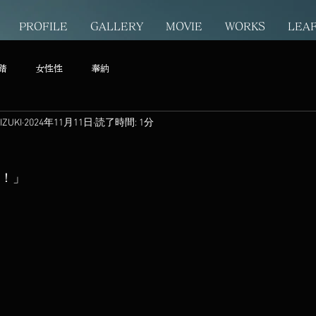
PROFILE
GALLERY
MOVIE
WORKS
LEA
踏
女性性
奉納
ZUKI
2024年11月11日
読了時間: 1分
い！」