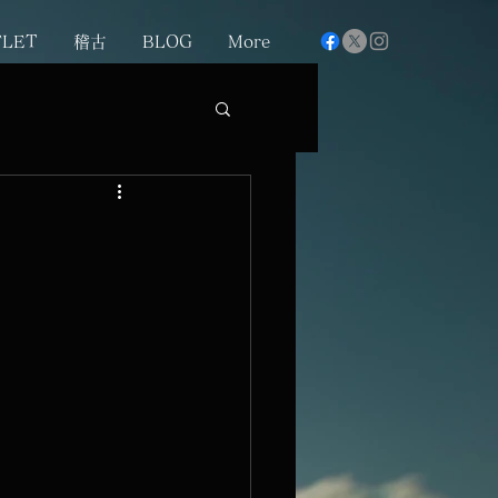
FLET
稽古
BLOG
More