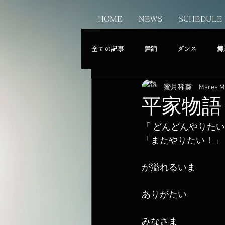
HOME
NEWS
SCHEDULE
全ての記事
舞踊
ダンス
舞
蜜月稀葵 Marea MI
平家物語
「 どんどんやりた
「またやりたい！」
が溢れるいま
ありがたい
みなさま