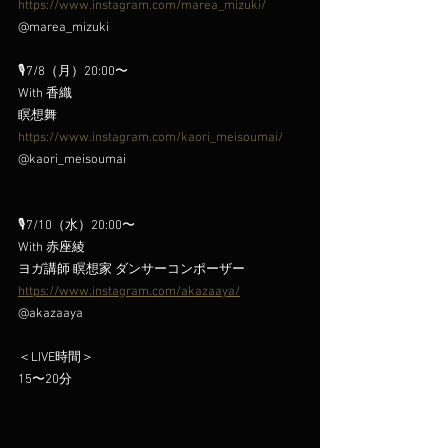
https://www.instagram.com/marea_mizuki/
@marea_mizuki
🎙️7/8（月）20:00〜
With 香織
瞑想舞
https://www.instagram.com/kaori_meisoumai/
@kaori_meisoumai
🎙️7/10（水）20:00〜
With 赤座綾
ヨガ講師 瞑想家 ダンサーコンポーザー
https://www.instagram.com/akazaaya/
@akazaaya
＜LIVE時間＞
15〜20分