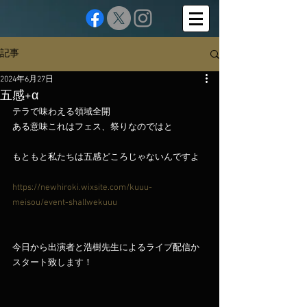
記事
2024年6月27日
五感+α
テラで味わえる領域全開
ある意味これはフェス、祭りなのではと
もともと私たちは五感どころじゃないんですよ
https://newhiroki.wixsite.com/kuuu-
meisou/event-shallwekuuu
今日から出演者と浩樹先生によるライブ配信か
スタート致します！