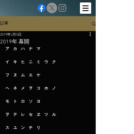
記事
2019年2月5日
2019年 幕開
ア　カ　ハ　ナ　マ
イ　キ　ヒ　ニ　ミ　ウ　ク
フ　ヌ　ム　エ　ケ　　　
ヘ　ネ　メ　ヲ　コ　ホ　ノ
モ　ト　ロ　ソ　ヨ
ヲ　テ　レ　セ　ヱ　ツ　ル
ス　ユ　ン　チ　リ