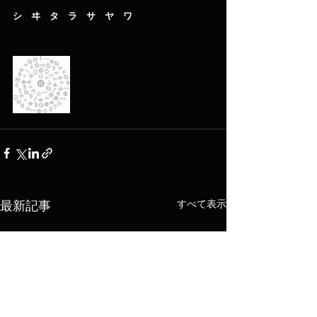
シ　ヰ　タ　ラ　サ　ヤ　ワ
すべて表示
最新記事