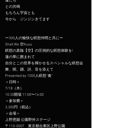
蓮たち
との共鳴
もちろん宇宙とも
今から゙ジンジンきてます
ー300人の愉快な瞑想仲間と共にー
Shall We 空Kuuu
瞑想の真髄【空】の圧倒的な瞑想体験を!
蓮の華に囲まれて
自分とこの世界を輝かせるスペシャルな瞑想会
舞、唄、踊、詩、音を添えて
Presented by 1000人瞑想“奏”
＜日時＞
7/18（木）
10:30開場 11:00〜14:00
＜参加費＞
3,300円（税込）
＜会場＞
上野恩賜 公園野外ステージ
〒110-0007　東京都台東区上野公園