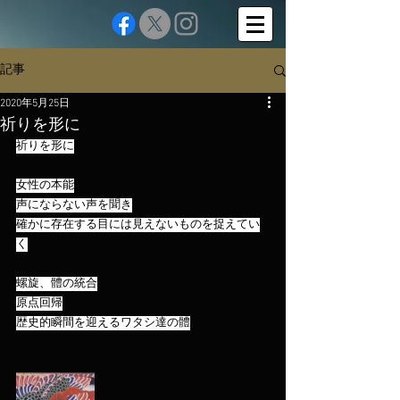
記事
2020年5月25日
祈りを形に
祈りを形に
女性の本能
声にならない声を聞き
確かに存在する目には見えないものを捉えてい
く
螺旋、體の統合
原点回帰
歴史的瞬間を迎えるワタシ達の體