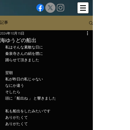
記事
2024年10月15日
海ゆうどの船出
私はそんな素敵な日に
秦泉寺さんの絹を體に
踊らせて頂きました
翌朝
私が昨日の私じゃない
なにか違う
そしたら
頭に「船出ね 」 と響きました
私も船出をしたみたいです
ありがたくて
ありがたくて