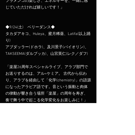
フラメンコの楽しさ、エネルギーを、一緒に感
じていただければ嬉しいです！」
◆9/24(土)　ベリーダンス◆
タカダアキコ、Huleya、蜜月稀葵、Latifa(以上踊
り)
アブダッラー(ドホラ)、及川景子(バイオリン)、
TAKSEEMA(ダルブッカ)、山宮英仁(レク／ダフ)
「楽屋26周年スペシャルライブ、アラブ部門で
お送りするのは、アル=ケミア。 古代から伝わ
り、アラブを経由して「化学(chemistry)」の語源
になったアラビア語です。音という振動と肉体
の律動が響き合う場所「楽屋」の周年を寿ぎ、
奏で舞う中で起こる化学変化をお楽しみに！」
両日とも、
16:00開場、17:00スタート（2ステージ）
チャージ：4,000円（税込）+ 2ドリンク（1,000
円）