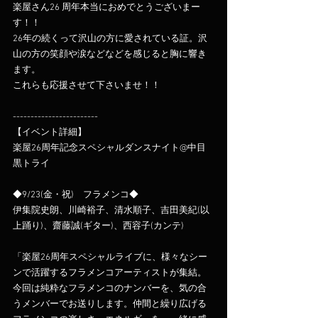
楽屋さん26 周年本当におめでとうございまー
す！！
26年の続くって沢山の方に愛されている証。沢
山の方の笑顔や涙などなどを感じると胸に響き
ます。
これらも応援させて下さいませ！！
------------------------
【イベント詳細】
楽屋26周年記念スペシャルダンスナイト@中目
黒トライ
◆9/23(金・祝)　フラメンコ◆
伊集院史朗、川崎裕子、清水順子、吉田美紀(以
上踊り)、齋藤誠(ギター)、西容子(カンテ)
「楽屋26周年スペシャルライブに、様々なシー
ンで活躍するフラメンコアーティストが集結。
今回は純粋なフラメンコのナンバーを、気の合
うメンバーでお送りします。仲間と繰り広げる