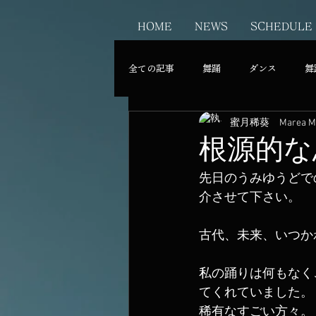
HOME
NEWS
SCHEDULE
全ての記事
舞踊
ダンス
舞
蜜月稀葵 Marea MI
根源的な
先日のうみゆうどで
介させて下さい。
古代、未来、いつか
私の踊りは何もなく
てくれていました。
稀有なすごい方々。