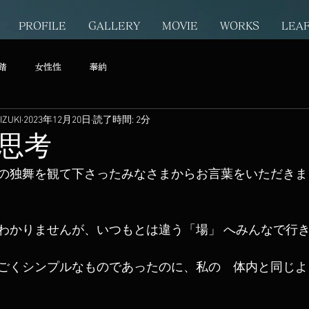
PROFILE
GALLERY
MOVIE
WORKS
LEA
踏
女性性
奉納
ZUKI
2023年12月20日
読了時間: 2分
思考
の独舞を観て下さったみなさまからお言葉をいただきま
わかりませんが、いつもとは違う「場」 へみんなで行
ごくシンプルなものであったのに、私の゙体内と同じよ