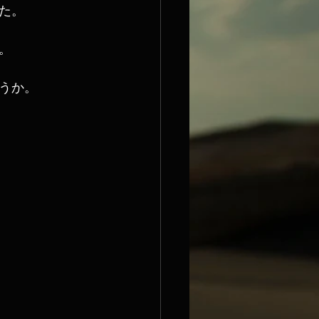
た。
。
うか。