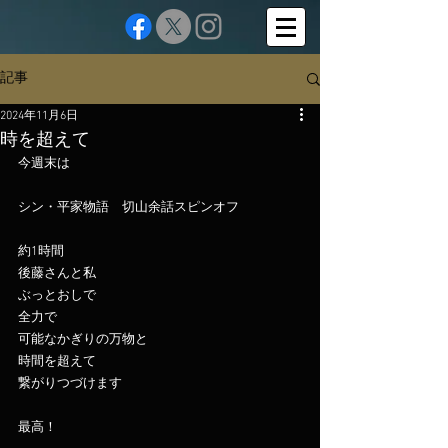
記事
2024年11月6日
時を超えて
今週末は
シン・平家物語　切山余話スピンオフ
約1時間
後藤さんと私
ぶっとおしで
全力で
可能なかぎりの万物と
時間を超えて
繋がりつづけます
最高！