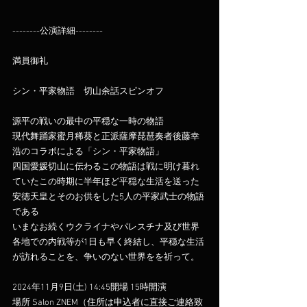
--------公演詳細--------
満員御礼
シン・平家物語　切山余話スピンオフ
源平の戦いの最中の平穏な一時の物語
現代舞踊家蜜月稀葵と正派薩摩琵琶奏者後藤幸
浩のコラボによる「シン・平家物語」
四国愛媛切山に伝わるこの物語は戦に明け暮れ
ていたこの時期に半年ほど平穏な生活を送った
安徳天皇とそのお供をした5人の平家武士の物語
である
いまなお続くウクライナやパレスチナ及び世界
各地での内戦等が1日も早く終結し、平穏な生活
が訪れることを、争いのない世界をを祈って。
2024年11月9日(土) 14:45開場 15時開演
場所 Salon ZNEM（住所は申込者に直接ご連絡致