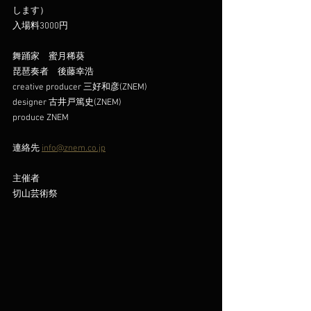
します）
入場料3000円
舞踊家　蜜月稀葵
琵琶奏者　後藤幸浩
creative producer 三好和彦(ZNEM)
designer 古井戸篤史(ZNEM)
produce ZNEM
連絡先 
info@znem.co.jp
主催者
切山芸術祭