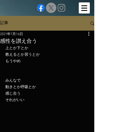
記事
2021年7月16日
感性を讃え合う
上とか下とか
教えるとか習うとか
もうやめ
みんなで
動きとか呼吸とか
感じ合う
それがいい