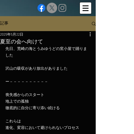
記事
2025年5月22日
夏至の会へ向けて
先日、荒崎の海とうみゆうどの窯小屋で踊りま
した
沢山の吸収があり放出がありました
ー－－－－－－－－－－
喪失感からのスタート
地上での孤独
徹底的に自分に寄り添い続ける
これらは
進化、変容において避けられないプロセス