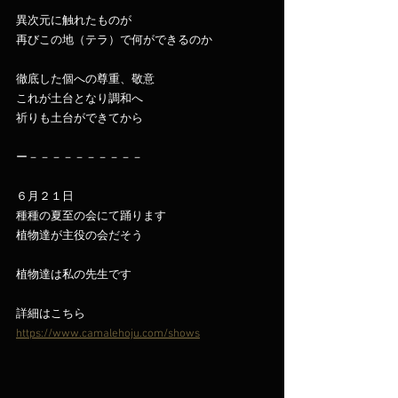
異次元に触れたものが
再びこの地（テラ）で何ができるのか
徹底した個への尊重、敬意
これが土台となり調和へ
祈りも土台ができてから
ー－－－－－－－－－－
６月２１日
種種の夏至の会にて踊ります
植物達が主役の会だそう
植物達は私の先生です
詳細はこちら
https://www.camalehoju.com/shows