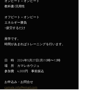
オンビート × オンビート
教科書/汎用性
オフビート × オンビート
エネルギー勝負
↑疲労するだけ
座学です。
時間があまればトレーニングを行います。
日　時　2024年5月27日(月)10時〜12時
場　所　カマレホウジュ
参加費　4,000円　事前振込
お申込み・お問合せ 
camale.info@gmail.com