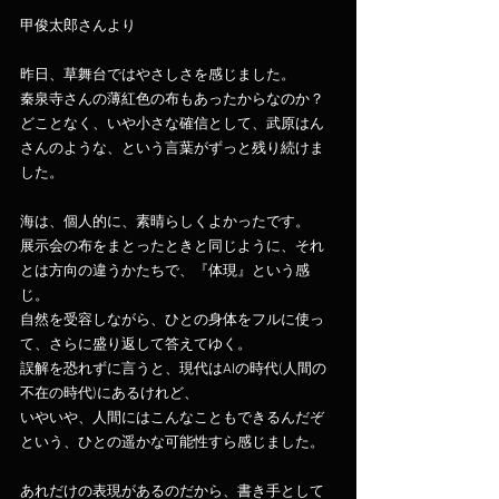
甲俊太郎さんより
昨日、草舞台ではやさしさを感じました。
秦泉寺さんの薄紅色の布もあったからなのか？
どことなく、いや小さな確信として、武原はん
さんのような、という言葉がずっと残り続けま
した。
海は、個人的に、素晴らしくよかったです。
展示会の布をまとったときと同じように、それ
とは方向の違うかたちで、『体現』という感
じ。
自然を受容しながら、ひとの身体をフルに使っ
て、さらに盛り返して答えてゆく。
誤解を恐れずに言うと、現代はAIの時代(人間の
不在の時代)にあるけれど、
いやいや、人間にはこんなこともできるんだぞ
という、ひとの遥かな可能性すら感じました。
あれだけの表現があるのだから、書き手として