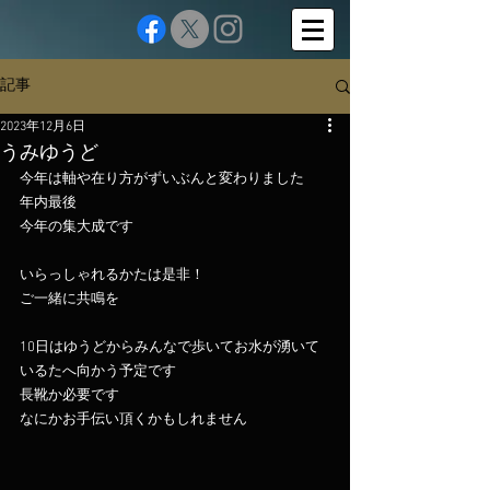
記事
2023年12月6日
うみゆうど
今年は軸や在り方がずいぶんと変わりました
年内最後
今年の集大成です
いらっしゃれるかたは是非！
ご一緒に共鳴を
10日はゆうどからみんなで歩いてお水が湧いて
いるたへ向かう予定です
長靴か必要です
なにかお手伝い頂くかもしれません