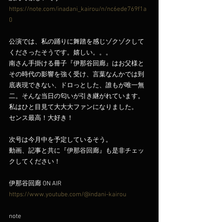
https://note.com/inadani_kairou/n/nc6ede769f1a
0
公演では、私の踊りに舞踏を感じゾクゾクして
くださったそうです。嬉しい。。。
南さん手掛ける冊子『伊那谷回廊』はお父様と
その時代の影響を強く受け、言葉なんかでは到
底表現できない、ドロっとした、誰もが唯一無
二。そんな当日の匂いが引き継がれています。
私はひと目見て大大大ファンになりました。
センス最高！大好き！
次号は今月中を予定しているそう。
動画、記事と共に『伊那谷回廊』も是非チェッ
クしてください！
伊那谷回廊 ON AIR
https://www.youtube.com/@indani-kairou
note