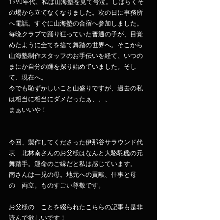
1990年代、私は山海塾を見て号泣。しばらくそ
の場から立てなくなりました。次の日に事務所
へ電話。すぐに山海塾の合宿へ参加しました。
毎晩クラブで踊り狂っていた普通の子が、目覚
めたように全てを捨て舞踏の世界へ。そこから
山海塾制作スタッフのお手伝いを経て、いつの
まにか自分の踊を探り始めていました。そし
て、現在へ。
今でも恥ずかしいこと山盛りですが、過去の私
は相当に相当にダメだったぁ、、、
まぁいいや！
今回、製作してくださった伊那谷サラウンド代
表　北林南さんのお父様はなんと大駱駝艦の元
舞踏手。運命のご縁だと私は感じています。
南さんは一児の母。地元への貢献、仕事と母
の゙両立。ものすごい尊敬です。
お父様の゙ことを綴られたこちらの記事も是非
読んで欲しいです！